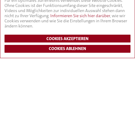
Für ein optimales Surferlebnis verwendet diese Website Cookies.
Ohne Cookies ist der Funktionsumfang dieser Site eingeschränkt,
Tel: +49 (0) 74 24 - 9 40 40
Videos und Möglichkeiten zur individuellen Auswahl stehen dann
Fax: +49 (0) 74 24 - 9 40 43 0
nicht zu Ihrer Verfügung.
Informieren Sie sich hier darüber
, wie wir
E-Mail:
info@zwt-zisterer.de
Cookies verwenden und wie Sie die Einstellungen in Ihrem Browser
ändern können.
AGB
|
Datenschutz
|
Impressum
|
Downloads
COOKIES AKZEPTIEREN
COOKIES ABLEHNEN